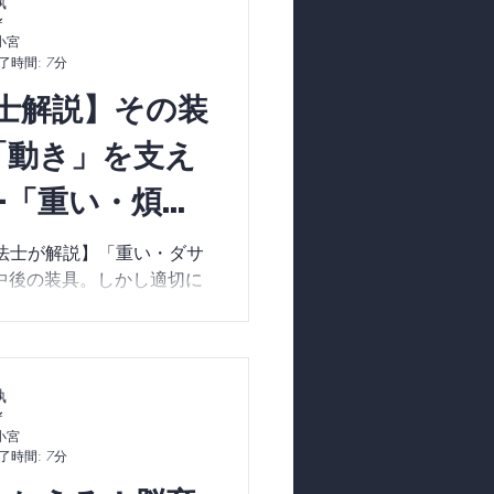
小宮
了時間: 7分
士解説】その装
「動き」を支え
—「重い・煩わ
する装具選びと
学療法士が解説】「重い・ダサ
中後の装具。しかし適切に
の視点—
強の相棒になります。本記
合っていない3つのサイン
臨床15年以上の視点で徹
ける体を作るためのヒント
です。
小宮
了時間: 7分