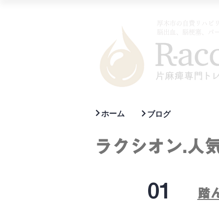
厚木市の自費リハビリ
​脳出血、脳梗塞、パ
ホーム
ブログ
ラクシオン.人
01
踏