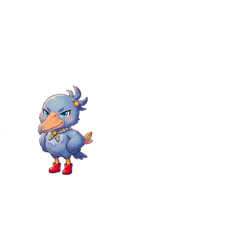
紹介
活動実績
料金
ログ
SHOP
）
5-1
ビリセンター
プライバシーポリシー
 R-accion.