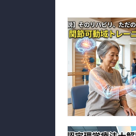
脳のオハナシ
装具のオハ
麻痺の機能回復