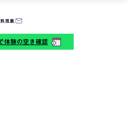
無料相談
☎︎
09
0-8226-6757
Eで体験の空き確認