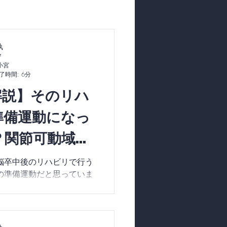
法士
小宮
了時間: 6分
解説】そのリハ
準備運動になっ
？関節可動域ト
の本当の価値
脳卒中後のリハビリで行う
の準備運動だと思っていま
動かすことは、軟骨への栄
激、過剰な力みの予防に直
プロが、麻痺した手足を楽
の関節ケア」を徹底解説！