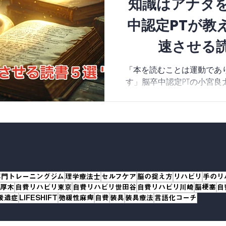
知識はアナタ
中認定PTが教
速させる
「本を読むことは運動であ
す」脳卒中認定PTの小宮良
速させる読書法と厳選書籍
み、過去の自分から未来の
――。自分らしい解釈を見
ための「新しいリハビリ
専門トレーニングジム
理学療法士
セルフケア
脳の捉え方
リハビリ
手のリ
厚木
自費リハビリ東京
自費リハビリ世田谷
自費リハビリ川崎
脳梗塞
自
後遺症
LIFESHIFT
弛緩性麻痺
自費
装具
装具療法
言語化コーチ