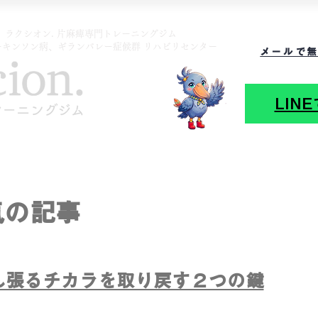
 ラクシオン. 片麻痺専門トレーニングジム
ーキンソン病、ギランバレー症候群 リハビリセンター
メールで
LIN
気の記事
ん張るチカラを取り戻す２つの鍵