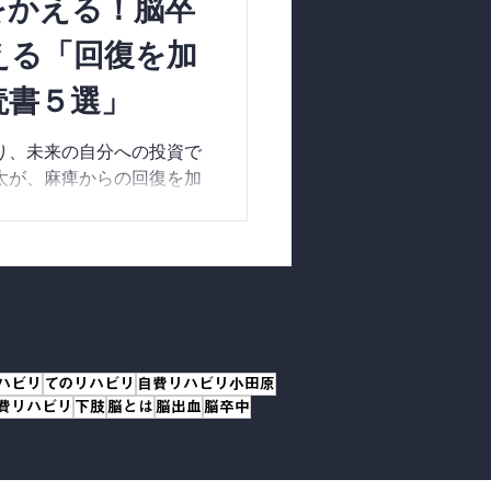
をかえる！脳卒
える「回復を加
読書５選」
り、未来の自分への投資で
太が、麻痺からの回復を加
を公開。本に直接書き込
自分へメッセージを贈る
つけ、脳の可塑性を高める
の形」を提案します。
ハビリ
てのリハビリ
自費リハビリ小田原
費リハビリ
下肢
脳とは
脳出血
脳卒中