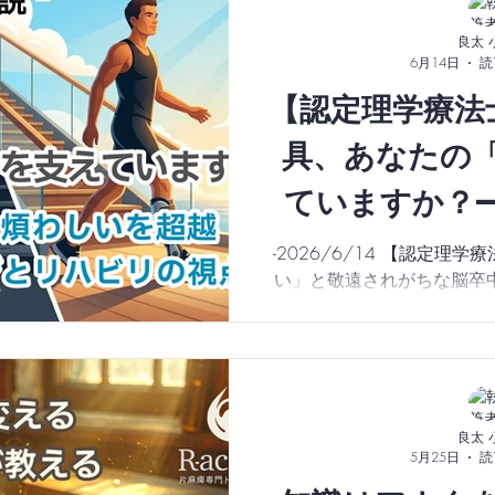
良太 
6月14日
読
【認定理学療法
具、あなたの
ていますか？
しい」を超越
-2026/6/14 【認定理
い」と敬遠されがちな脳卒
リハビリ
使えば、体を前進させる最
事では装具の本当の役割や、
（反張膝・膝折れ・内反）を
底解説。装具を卒業し、動
が満載
良太 
5月25日
読