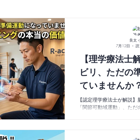
ナシ
自費リハビリ
トレーニングジム
認定理学療
良太 
7月12日
読
【理学療法士
ビリ、ただの
ていませんか
レーニング
【認定理学療法士が解説】
「関節可動域運動」、ただ
せんか？実は関節を正しく
養補給や脳へのセンサー刺
結します。臨床15年以上の
に動かすための「こだわり