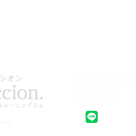
ーニング
パラ挑戦
まいリハ
スタッフ
よくある質問
ラクヒビ
ブ
[営業時間] 9:00 - 18:00 （水曜・祝日定休
シオン
[住所] 〒243-0018 神奈川県厚木市中町3-1
[電話] 090-8226-6757
[メール]
komi@raccion.net
[公式LINE ID] @983oeplp
リハ
© 2026
ce 2022