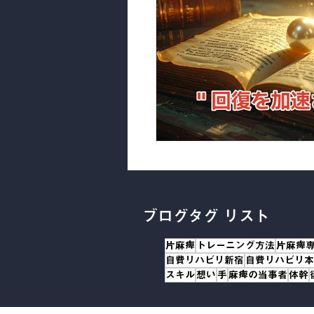
ブログタグ リスト
片麻痺
トレーニング方法
片麻痺
自費リハビリ新宿
自費リハビリ本
スキル
想い
手
麻痺の当事者
体幹