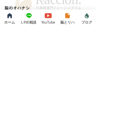
脳のオハナシ
装具のオハナ
ホーム
LINE相談
YouTube
脳とリハ
ブログ
since 2022
シ
[営業時間] 9:00 - 18:00 （水曜・祝日定休）
[住所] 〒243-0018 神奈川県厚木市中町3-15-1
自費リハビリ
[電話]
090-8226-6757
[メール]
komi@raccion.net
トレーニング
[公式LINE ID] @983oeplp
ジム
プライバシーポリシー
認定理学療法
士
© 2026 R-accion.
麻痺の機能回
復
リハビリセンター