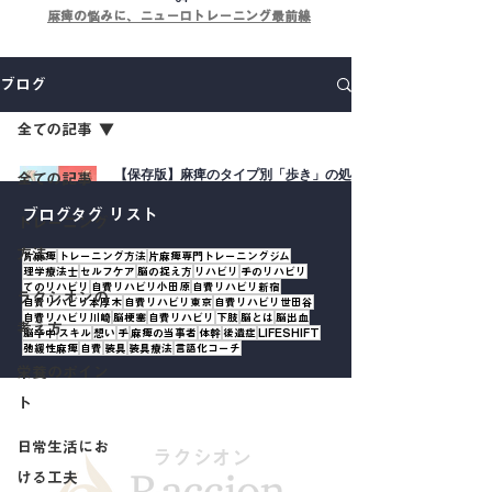
麻痺の悩みに、ニューロトレーニング最前線
ブログ
全ての記事
【保存版】麻痺のタイプ別「歩き」の処方
全ての記事
箋．緊張を「入れる」べきか「抜く」べき
か？
ブログタグ リスト
トレーニング
5月14日
方法
片麻痺
トレーニング方法
片麻痺専門トレーニングジム
理学療法士
セルフケア
脳の捉え方
リハビリ
手のリハビリ
てのリハビリ
自費リハビリ小田原
自費リハビリ新宿
ラクシオンの
自費リハビリ本厚木
自費リハビリ東京
自費リハビリ世田谷
自費リハビリ川崎
脳梗塞
自費リハビリ
下肢
脳とは
脳出血
考え方
脳卒中
スキル
想い
手
麻痺の当事者
体幹
後遺症
LIFESHIFT
弛緩性麻痺
自費
装具
装具療法
言語化コーチ
栄養のポイン
ト
日常生活にお
ラクシオン
ける工夫