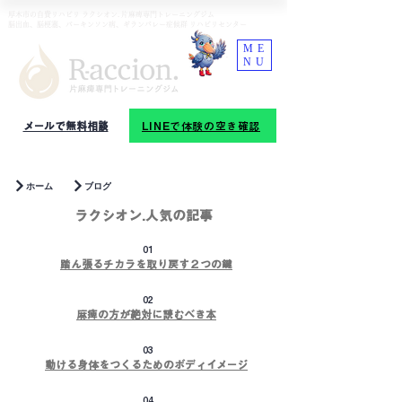
厚木市の自費リハビリ ラクシオン. 片麻痺専門トレーニングジム
​脳出血、脳梗塞、パーキンソン病、ギランバレー症候群 リハビリセンター
ME
NU
☎︎
09
0-8226-6757
メールで無料相談
LINEで体験の空き確認
ホーム
ブログ
ラクシオン.人気の記事
01
踏ん張るチカラを取り戻す２つの鍵
02
麻痺の方が絶対に読むべき本
03
動ける身体をつくるためのボディイメージ
04