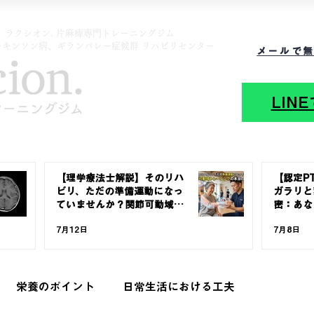
 ラクシオン. 片麻痺専門トレーニングジム
ーキンソン病、ギランバレー症候群 リハビリセンター
メールで
LIN
【理学療法士解説】そのリハ
【認定P
ビリ、ただの準備運動になっ
ガラリと
ていませんか？関節可動域ト
密：あな
レーニングの本当の価値
界は違っ
7月12日
7月8日
栄養のポイント
日常生活における工夫