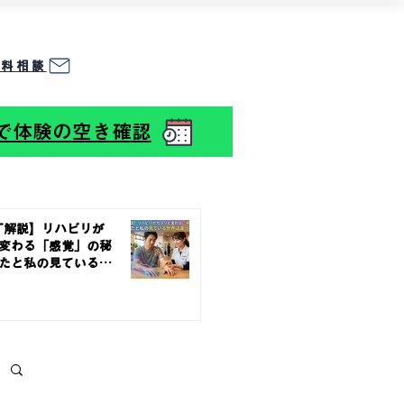
無料相談
☎︎
09
0-8226-6757
Eで体験の空き確認
T解説】リハビリが
変わる「感覚」の秘
たと私の見ている世
ていい