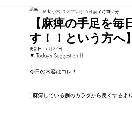
良太 小宮
2022年5月15日
読了時間: 5分
脳のオハナシ
装具のオハナシ
自費リハビリ
【麻痺の手足を毎
す！！という方へ
麻痺の機能回復
更新日：
6月27日
▼ Today’s Suggestion !!
今日の内容はコレ！
[ 麻痺している側のカラダから良くするより