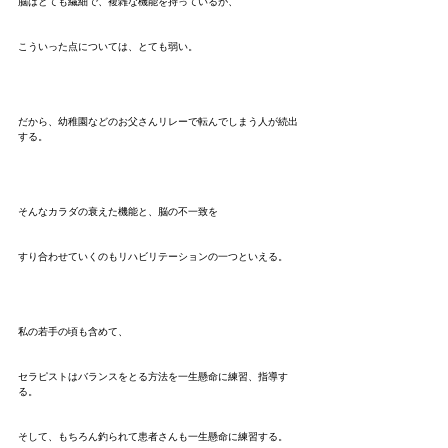
脳はとても繊細で、複雑な機能を持っているが、
こういった点については、とても弱い。
だから、幼稚園などのお父さんリレーで転んでしまう人が続出
する。
そんなカラダの衰えた機能と、脳の不一致を
すり合わせていくのもリハビリテーションの一つといえる。
私の若手の頃も含めて、
セラピストはバランスをとる方法を一生懸命に練習、指導す
る。
そして、もちろん釣られて患者さんも一生懸命に練習する。