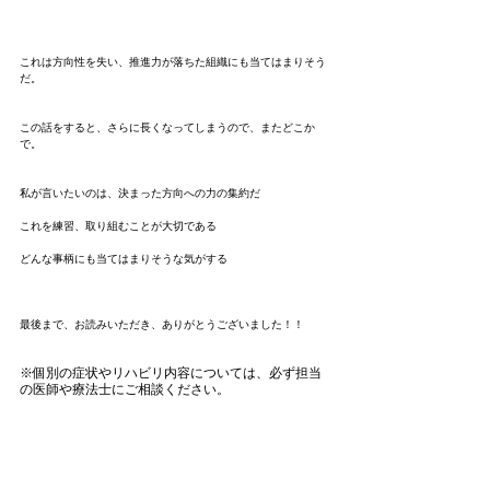
これは方向性を失い、推進力が落ちた組織にも当てはまりそう
だ。
この話をすると、さらに長くなってしまうので、またどこか
で。
私が言いたいのは、決まった方向への力の集約だ
これを練習、取り組むことが大切である
どんな事柄にも当てはまりそうな気がする
最後まで、お読みいただき、ありがとうございました！！
※個別の症状やリハビリ内容については、必ず担当
の医師や療法士にご相談ください。