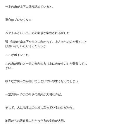
一本の糸が上下に張り詰めていると、
重心はブレなくなる
ベクトルといって、力の向きが集約されるからだ
張り詰めた糸は下から上に向かって、上方向への力が働くこと
はおわかりいただけるだろうか
ここがポイントだ
この糸が緩むと一定の方向の力（上に向かう力）が分散してし
まい、
様々な方向へ力が働いてしまいブレやすくなってしまう
一定方向への力の向きの集約が大切なのだ。
そして、人は地球上の大地に立っているわけだから、
地面からお天道様に向かった力の集約が大切。