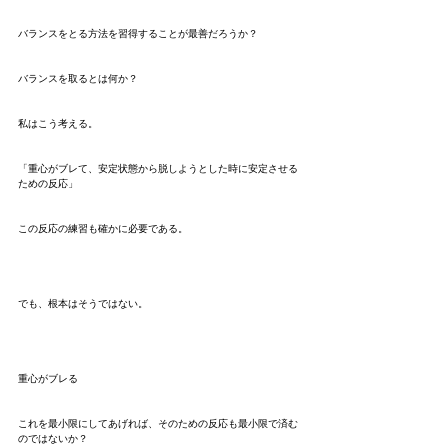
バランスをとる方法を習得することが最善だろうか？
バランスを取るとは何か？
私はこう考える。
「重心がブレて、安定状態から脱しようとした時に安定させる
ための反応」
この反応の練習も確かに必要である。
でも、根本はそうではない。
重心がブレる
これを最小限にしてあげれば、そのための反応も最小限で済む
のではないか？