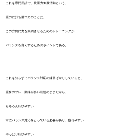
これを専門用語で、抗重力伸展活動という。
重力に打ち勝つ力のことだ。
この方向に力を集約させるためのトレーニングが
バランスを良くするためのポイントである。
これを知らずにバランス対応の練習ばかりしていると、
重身のブレ、動揺が多い状態のままだから、
もちろん転びやすい
常にバランス対応をとっている必要があり、疲れやすい
やっぱり転びやすい