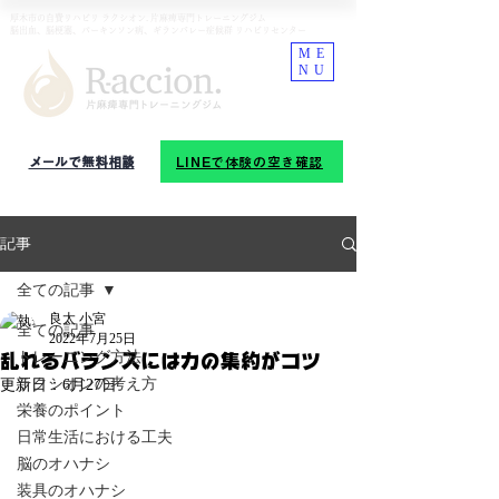
厚木市の自費リハビリ ラクシオン. 片麻痺専門トレーニングジム
​脳出血、脳梗塞、パーキンソン病、ギランバレー症候群 リハビリセンター
ME
NU
☎︎
09
0-8226-6757
メールで無料相談
LINEで体験の空き確認
記事
全ての記事
良太 小宮
全ての記事
2022年7月25日
トレーニング方法
乱れるバランスには力の集約がコツ
ラクシオンの考え方
更新日：
6月27日
栄養のポイント
日常生活における工夫
脳のオハナシ
装具のオハナシ