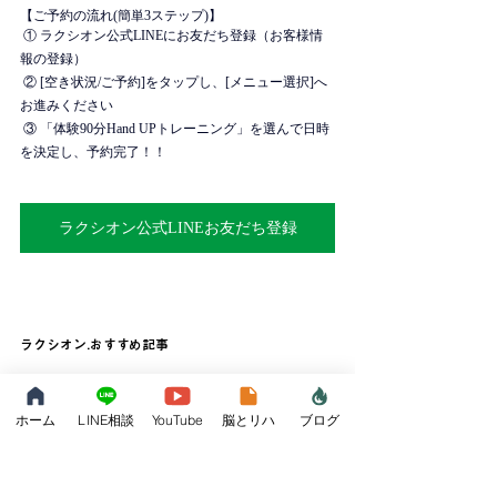
【ご予約の流れ(簡単3ステップ)】
 ① ラクシオン公式LINEにお友だち登録（お客様情
報の登録）
 ② [空き状況/ご予約]をタップし、[メニュー選択]へ
お進みください
 ③ 「体験90分Hand UPトレーニング」を選んで日時
を決定し、予約完了！！
ラクシオン公式LINEお友だち登録
ラクシオン.おすすめ記事
麻痺で足指が丸くなってしまう方へ
ホーム
LINE相談
YouTube
脳とリハ
ブログ
装具外したい方必見!! 装具(AFO)を卒業するロードマップ
麻痺のタイプ別[歩き方]のリハビリ処方箋
麻痺手の機能回復は脳科学で変わる！Hand UP トレーニ