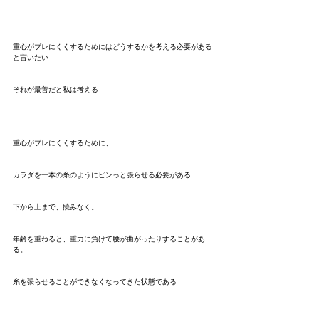
重心がブレにくくするためにはどうするかを考える必要がある
と言いたい
それが最善だと私は考える
重心がブレにくくするために、
カラダを一本の糸のようにピンっと張らせる必要がある
下から上まで、撓みなく。
年齢を重ねると、重力に負けて腰が曲がったりすることがあ
る。
糸を張らせることができなくなってきた状態である