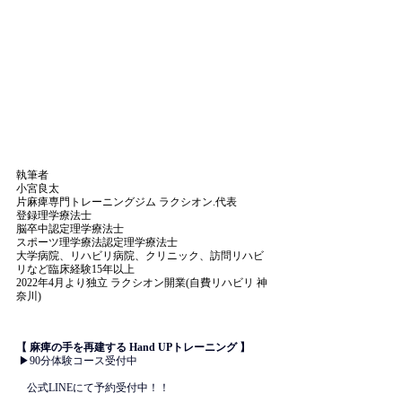
執筆者
小宮良太
片麻痺専門トレーニングジム ラクシオン.代表
登録理学療法士
脳卒中認定理学療法士
スポーツ理学療法認定理学療法士
大学病院、リハビリ病院、クリニック、訪問リハビ
リなど臨床経験15年以上
2022年4月より独立 ラクシオン開業(自費リハビリ 神
奈川)
【 麻痺の手を再建する Hand UPトレーニング 】
 ▶90分体験コース受付中
　公式LINEにて予約受付中！！ 